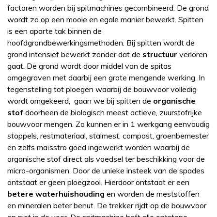
factoren worden bij spitmachines gecombineerd. De grond
wordt zo op een mooie en egale manier bewerkt. Spitten
is een aparte tak binnen de
hoofdgrondbewerkingsmethoden. Bij spitten wordt de
grond intensief bewerkt zonder dat de
structuur
verloren
gaat. De grond wordt door middel van de spitas
omgegraven met daarbij een grote mengende werking. In
tegenstelling tot ploegen waarbij de bouwvoor volledig
wordt omgekeerd, gaan we bij spitten de
organische
stof
doorheen de biologisch meest actieve, zuurstofrijke
bouwvoor mengen. Zo kunnen er in 1 werkgang eenvoudig
stoppels, restmateriaal, stalmest, compost, groenbemester
en zelfs maïsstro goed ingewerkt worden waarbij de
organische stof direct als voedsel ter beschikking voor de
micro-organismen. Door de unieke insteek van de spades
ontstaat er geen ploegzool. Hierdoor ontstaat er een
betere waterhuishouding
en worden de meststoffen
en mineralen beter benut. De trekker rijdt op de bouwvoor
en niet in de voor. De spitmachine heft alle ontstane